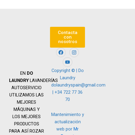
Contacta
con
nosotros
F
Y
I
a
o
n
c
u
s
e
t
t
b
u
a
Copyright © | Do
EN
DO
o
b
g
Laundry
o
e
r
LAUNDRY
LAVANDERÍAS
k
a
dolaundryspain@gmail.com
AUTOSERVICIO
m
| +34 722 77 36
UTILIZAMOS LAS
70
MEJORES
MÁQUINAS Y
Mantenimiento y
LOS MEJORES
actualización
PRODUCTOS
web por
Mr
PARA ASÍ ROZAR