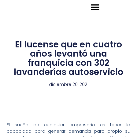
Ir
al
contenido
Descárgate nuestra App
El lucense que en cuatro
años levantó una
franquicia con 302
lavanderías autoservicio
diciembre 20, 2021
El sueño de cualquier empresario es tener la
capacidad para generar demanda para propio su