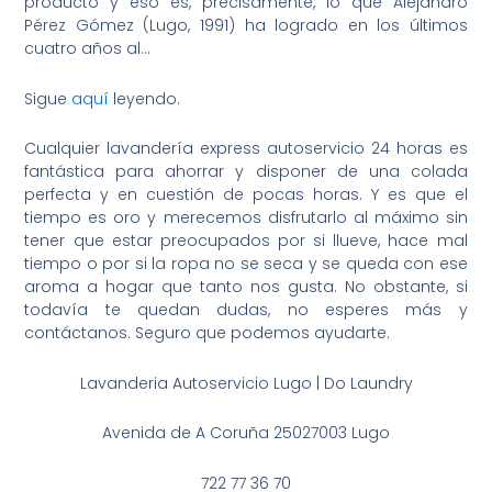
producto y eso es, precisamente, lo que Alejandro
Pérez Gómez (Lugo, 1991) ha logrado en los últimos
cuatro años al…
Sigue
aquí
leyendo.
Cualquier lavandería express autoservicio 24 horas es
fantástica para ahorrar y disponer de una colada
perfecta y en cuestión de pocas horas. Y es que el
tiempo es oro y merecemos disfrutarlo al máximo sin
tener que estar preocupados por si llueve, hace mal
tiempo o por si la ropa no se seca y se queda con ese
aroma a hogar que tanto nos gusta. No obstante, si
todavía te quedan dudas, no esperes más y
contáctanos. Seguro que podemos ayudarte.
Lavanderia Autoservicio Lugo | Do Laundry
Avenida de A Coruña 25027003 Lugo
722 77 36 70