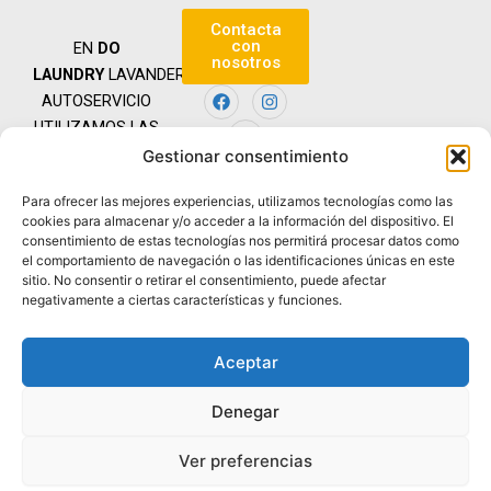
Contacta
con
EN
DO
nosotros
LAUNDRY
LAVANDERÍAS
F
Y
I
AUTOSERVICIO
a
o
n
c
u
s
UTILIZAMOS LAS
e
t
t
MEJORES
Gestionar consentimiento
b
u
a
Copyright © | Do
o
b
g
MÁQUINAS Y
Laundry
o
e
r
Para ofrecer las mejores experiencias, utilizamos tecnologías como las
LOS MEJORES
k
a
dolaundryspain@gmail.com
cookies para almacenar y/o acceder a la información del dispositivo. El
m
PRODUCTOS
consentimiento de estas tecnologías nos permitirá procesar datos como
| +34 722 77 36
PARA ASÍ ROZAR
el comportamiento de navegación o las identificaciones únicas en este
70
sitio. No consentir o retirar el consentimiento, puede afectar
LA PERFECCIÓN
negativamente a ciertas características y funciones.
Mantenimiento y
actualización
Aceptar
web por
Mr
Bogart
Denegar
Ver preferencias