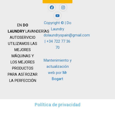
F
Y
I
a
o
n
c
u
s
e
t
t
b
u
a
Copyright © | Do
EN
DO
o
b
g
Laundry
o
e
r
LAUNDRY
LAVANDERÍAS
k
a
dolaundryspain@gmail.com
AUTOSERVICIO
m
| +34 722 77 36
UTILIZAMOS LAS
70
MEJORES
MÁQUINAS Y
Mantenimiento y
LOS MEJORES
actualización
PRODUCTOS
web por
Mr
PARA ASÍ ROZAR
Bogart
LA PERFECCIÓN
Política de privacidad