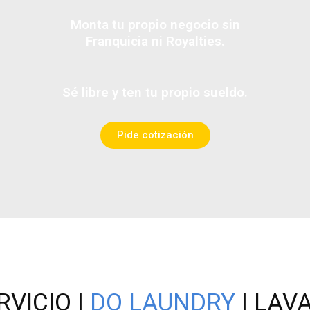
Monta tu propio negocio sin
Franquicia ni Royalties.
Sé libre y ten tu propio sueldo.
Pide cotización
VICIO |
DO LAUNDRY
| LAV