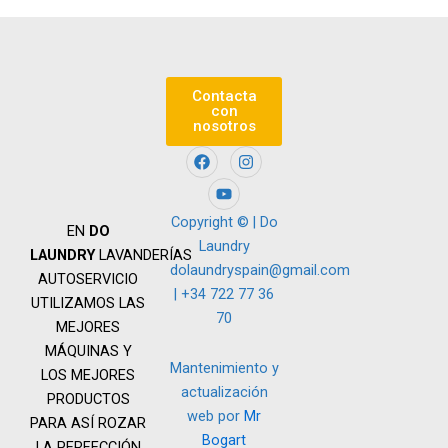
Contacta
con
nosotros
F
Y
I
a
o
n
c
u
s
e
t
t
b
u
a
Copyright © | Do
EN
DO
o
b
g
Laundry
o
e
r
LAUNDRY
LAVANDERÍAS
k
a
dolaundryspain@gmail.com
AUTOSERVICIO
m
| +34 722 77 36
UTILIZAMOS LAS
70
MEJORES
MÁQUINAS Y
Mantenimiento y
LOS MEJORES
actualización
PRODUCTOS
web por
Mr
PARA ASÍ ROZAR
Bogart
LA PERFECCIÓN