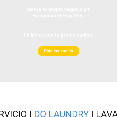
Monta tu propio negocio sin
Franquicia ni Royalties.
Sé libre y ten tu propio sueldo.
Pide cotización
VICIO |
DO LAUNDRY
| LAV