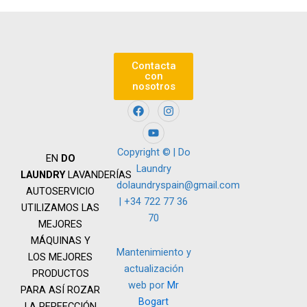
Contacta
con
nosotros
F
Y
I
a
o
n
c
u
s
e
t
t
b
u
a
Copyright © | Do
EN
DO
o
b
g
Laundry
o
e
r
LAUNDRY
LAVANDERÍAS
k
a
dolaundryspain@gmail.com
AUTOSERVICIO
m
| +34 722 77 36
UTILIZAMOS LAS
70
MEJORES
MÁQUINAS Y
Mantenimiento y
LOS MEJORES
actualización
PRODUCTOS
web por
Mr
PARA ASÍ ROZAR
Bogart
LA PERFECCIÓN