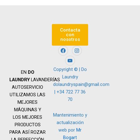
Contacta
con
nosotros
F
Y
I
a
o
n
c
u
s
e
t
t
b
u
a
Copyright © | Do
EN
DO
o
b
g
Laundry
o
e
r
LAUNDRY
LAVANDERÍAS
k
a
dolaundryspain@gmail.com
AUTOSERVICIO
m
| +34 722 77 36
UTILIZAMOS LAS
70
MEJORES
MÁQUINAS Y
Mantenimiento y
LOS MEJORES
actualización
PRODUCTOS
web por
Mr
PARA ASÍ ROZAR
Bogart
LA PERFECCIÓN