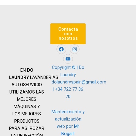
Contacta
con
nosotros
F
Y
I
a
o
n
c
u
s
e
t
t
b
u
a
Copyright © | Do
EN
DO
o
b
g
Laundry
o
e
r
LAUNDRY
LAVANDERÍAS
k
a
dolaundryspain@gmail.com
AUTOSERVICIO
m
| +34 722 77 36
UTILIZAMOS LAS
70
MEJORES
MÁQUINAS Y
Mantenimiento y
LOS MEJORES
actualización
PRODUCTOS
web por
Mr
PARA ASÍ ROZAR
Bogart
LA PERFECCIÓN